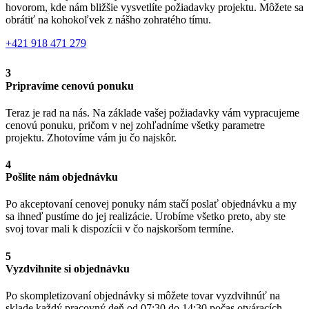
hovorom, kde nám bližšie vysvetlíte požiadavky projektu. Môžete sa
obrátiť na kohokoľvek z nášho zohratého tímu.
+421 918 471 279
3
Pripravíme cenovú ponuku
Teraz je rad na nás. Na základe vašej požiadavky vám vypracujeme
cenovú ponuku, pričom v nej zohľadníme všetky parametre
projektu. Zhotovíme vám ju čo najskôr.
4
Pošlite nám objednávku
Po akceptovaní cenovej ponuky nám stačí poslať objednávku a my
sa ihneď pustíme do jej realizácie. Urobíme všetko preto, aby ste
svoj tovar mali k dispozícii v čo najskoršom termíne.
5
Vyzdvihnite si objednávku
Po skompletizovaní objednávky si môžete tovar vyzdvihnúť na
sklade každý pracovný deň od 07:30 do 14:30 počas otváracích