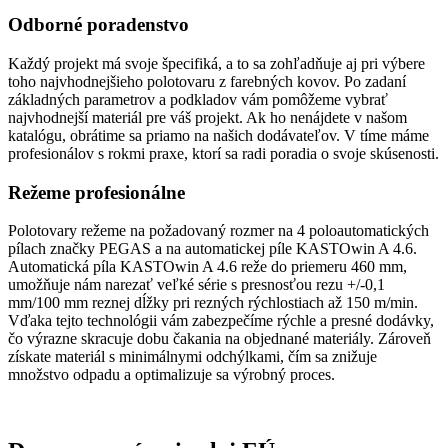
Odborné poradenstvo
Každý projekt má svoje špecifiká, a to sa zohľadňuje aj pri výbere
toho najvhodnejšieho polotovaru z farebných kovov. Po zadaní
základných parametrov a podkladov vám pomôžeme vybrať
najvhodnejší materiál pre váš projekt. Ak ho nenájdete v našom
katalógu, obrátime sa priamo na našich dodávateľov. V tíme máme
profesionálov s rokmi praxe, ktorí sa radi poradia o svoje skúsenosti.
Režeme profesionálne
Polotovary režeme na požadovaný rozmer na 4 poloautomatických
pílach značky PEGAS a na automatickej píle KASTOwin A 4.6.
Automatická píla KASTOwin A 4.6 reže do priemeru 460 mm,
umožňuje nám narezať veľké série s presnosťou rezu +/-0,1
mm/100 mm reznej dĺžky pri rezných rýchlostiach až 150 m/min.
Vďaka tejto technológii vám zabezpečíme rýchle a presné dodávky,
čo výrazne skracuje dobu čakania na objednané materiály. Zároveň
získate materiál s minimálnymi odchýlkami, čím sa znižuje
množstvo odpadu a optimalizuje sa výrobný proces.