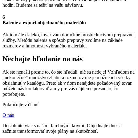
hodín. Budeme sa tešiť na vašu návštevu.
6
Balenie a export objednaného materiálu
Ak to máte ďaleko, tovar vám doručíme prostredníctvom prepravnej
služby. Metódu balenia a spôsob prepravy zvolíme na základe
rozmerov a hmotnosti vybraného materiálu.
Nechajte hľadanie na nás
Ak ste nenašli presne to, čo ste hľadali, nič sa nedeje! Vzhľadom na
„nekonečné” množstvo zliatin a rozmerov nie je možné ich všetky
obsiahnuť v katalógu. Preto ak v ňom nenájdete požadovaný tovar,
môžete nás kontaktovať a my pre vás nájdeme presne to, čo
potrebujete.
Pokračujte v čítaní
O nás
Dosiahnite viac s našimi farebnými kovmi! Objednajte dnes a
začnite transformovať svoje plány na skutočnosť.