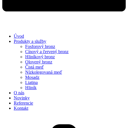
Úvod
Produkty a služby
Fosforový bronz
Cínový a červený bronz
Hliníkový bronz
Olovený bronz
Čistá​ meď
Nízkolegovaná meď
Mosadz
Liatina
Hliník
O nás
Novinky
Referencie
Kontakt