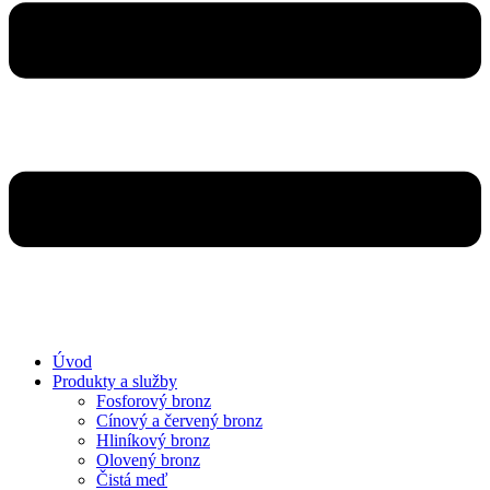
Úvod
Produkty a služby
Fosforový bronz
Cínový a červený bronz
Hliníkový bronz
Olovený bronz
Čistá​ meď