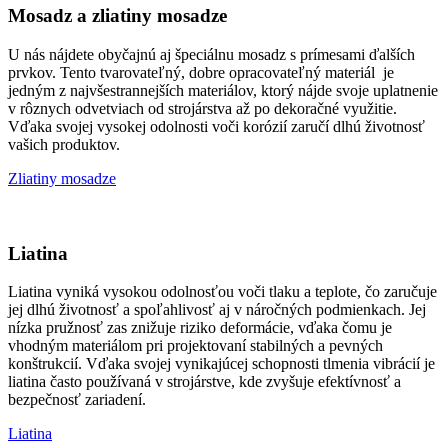
Mosadz a zliatiny mosadze
U nás nájdete obyčajnú aj špeciálnu mosadz s prímesami ďalších
prvkov. Tento tvarovateľný, dobre opracovateľný materiál je
jedným z najvšestrannejších materiálov, ktorý nájde svoje uplatnenie
v rôznych odvetviach od strojárstva až po dekoračné využitie.
Vďaka svojej vysokej odolnosti voči korózií zaručí dlhú životnosť
vašich produktov.
Zliatiny mosadze
Liatina
Liatina vyniká vysokou odolnosťou voči tlaku a teplote, čo zaručuje
jej dlhú životnosť a spoľahlivosť aj v náročných podmienkach. Jej
nízka pružnosť zas znižuje riziko deformácie, vďaka čomu je
vhodným materiálom pri projektovaní stabilných a pevných
konštrukcií. Vďaka svojej vynikajúcej schopnosti tlmenia vibrácií je
liatina často používaná v strojárstve, kde zvyšuje efektívnosť a
bezpečnosť zariadení.
Liatina