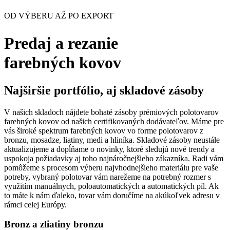
OD VÝBERU AŽ PO EXPORT
Predaj a rezanie
farebných kovov
Najširšie portfólio, aj skladové zásoby
V našich skladoch nájdete bohaté zásoby prémiových polotovarov
farebných kovov od našich certifikovaných dodávateľov. Máme pre
vás široké spektrum farebných kovov vo forme polotovarov z
bronzu, mosadze, liatiny, medi a hliníka. Skladové zásoby neustále
aktualizujeme a dopĺňame o novinky, ktoré sledujú nové trendy a
uspokoja požiadavky aj toho najnáročnejšieho zákazníka. Radi vám
pomôžeme s procesom výberu najvhodnejšieho materiálu pre vaše
potreby, vybraný polotovar vám narežeme na potrebný rozmer s
využitím manuálnych, poloautomatických a automatických píl. Ak
to máte k nám ďaleko, tovar vám doručíme na akúkoľvek adresu v
rámci celej Európy.
Bronz a zliatiny bronzu