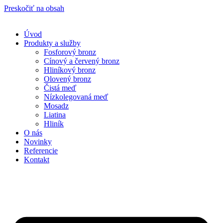
Preskočiť na obsah
Úvod
Produkty a služby
Fosforový bronz
Cínový a červený bronz
Hliníkový bronz
Olovený bronz
Čistá​ meď
Nízkolegovaná meď
Mosadz
Liatina
Hliník
O nás
Novinky
Referencie
Kontakt