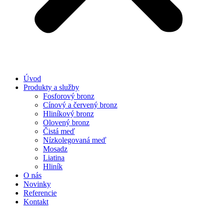
Úvod
Produkty a služby
Fosforový bronz
Cínový a červený bronz
Hliníkový bronz
Olovený bronz
Čistá​ meď
Nízkolegovaná meď
Mosadz
Liatina
Hliník
O nás
Novinky
Referencie
Kontakt