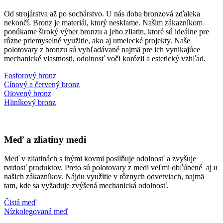
Od strojárstva až po sochárstvo. U nás doba bronzová zďaleka
nekončí. Bronz je materiál, ktorý nesklame. Našim zákazníkom
ponúkame široký výber bronzu a jeho zliatin, ktoré sú ideálne pre
rôzne priemyselné využitie, ako aj umelecké projekty. Naše
polotovary z bronzu sú vyhľadávané najmä pre ich vynikajúce
mechanické vlastnosti, odolnosť voči korózii a estetický vzhľad.
Fosforový bronz
Cínový a červený bronz​
Olovený bronz
Hliníkový bronz
Meď a zliatiny medi
Meď v zliatinách s inými kovmi posilňuje odolnosť a zvyšuje
tvrdosť produktov. Preto sú polotovary z medi veľmi obľúbené aj u
našich zákazníkov. Nájdu využitie v rôznych odvetviach, najmä
tam, kde sa vyžaduje zvýšená mechanická odolnosť.
Čistá meď
Nízkolegovaná meď