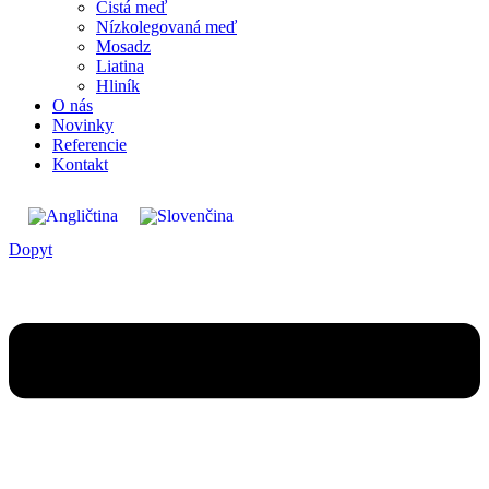
Čistá​ meď
Nízkolegovaná meď
Mosadz
Liatina
Hliník
O nás
Novinky
Referencie
Kontakt
Dopyt